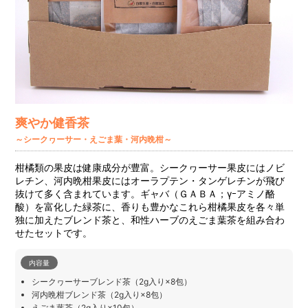
爽やか健香茶
～シークヮーサー・えごま葉・河内晩柑～
柑橘類の果皮は健康成分が豊富。シークヮーサー果皮にはノビ
レチン、河内晩柑果皮にはオーラプテン・タンゲレチンが飛び
抜けて多く含まれています。ギャバ（ＧＡＢＡ；γｰアミノ酪
酸）を富化した緑茶に、香りも豊かなこれら柑橘果皮を各々単
独に加えたブレンド茶と、和性ハーブのえごま葉茶を組み合わ
せたセットです。
内容量
シークヮーサーブレンド茶（2g入り×8包）
河内晩柑ブレンド茶（2g入り×8包）
えごま葉茶（2g入り×10包）