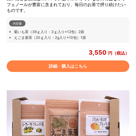
フェノールが豊富に含まれており、毎日のお茶で摂り続けたい
ものです。
内容量
菊いも茶（36ｇ入り：3ｇ入り×12包）2袋
えごま葉茶（20ｇ入り：2g入り×10包）1袋
3,550
円（税込）
詳細・購入はこちら