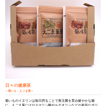
日々の健康茶
～菊いも・えごま葉～
菊いものイヌリンは毎日摂ることで善玉菌を育み健やかな腸
に。えごま葉にはロスマリン酸やルテオリンなどの有益なポリ