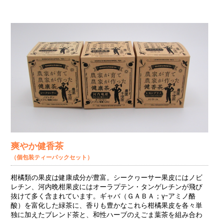
爽やか健香茶
（個包装ティーパックセット）
柑橘類の果皮は健康成分が豊富。シークヮーサー果皮にはノビ
レチン、河内晩柑果皮にはオーラプテン・タンゲレチンが飛び
抜けて多く含まれています。ギャバ（ＧＡＢＡ；γｰアミノ酪
酸）を富化した緑茶に、香りも豊かなこれら柑橘果皮を各々単
独に加えたブレンド茶と、和性ハーブのえごま葉茶を組み合わ