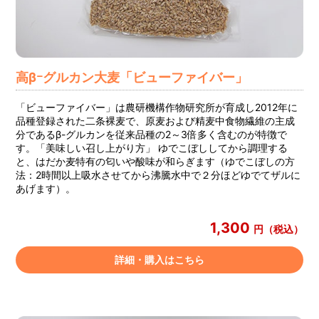
高βｰグルカン大麦「ビューファイバー」
「ビューファイバー」は農研機構作物研究所が育成し2012年に
品種登録された二条裸麦で、原麦および精麦中食物繊維の主成
分であるβ-グルカンを従来品種の2～3倍多く含むのが特徴で
す。「美味しい召し上がり方」 ゆでこぼししてから調理する
と、はだか麦特有の匂いや酸味が和らぎます（ゆでこぼしの方
法：2時間以上吸水させてから沸騰水中で２分ほどゆでてザルに
あげます）。
1,300
円（税込）
詳細・購入はこちら