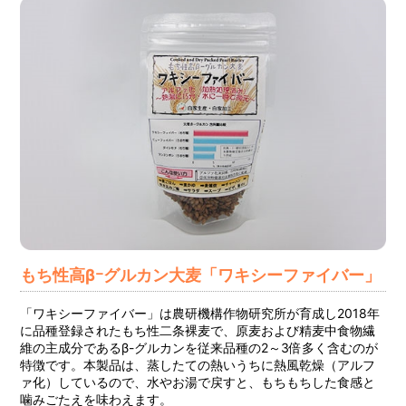
もち性高βｰグルカン大麦「ワキシーファイバー」
「ワキシーファイバー」は農研機構作物研究所が育成し2018年
に品種登録されたもち性二条裸麦で、原麦および精麦中食物繊
維の主成分であるβ-グルカンを従来品種の2～3倍多く含むのが
特徴です。本製品は、蒸したての熱いうちに熱風乾燥（アルフ
ァ化）しているので、水やお湯で戻すと、もちもちした食感と
噛みごたえを味わえます。