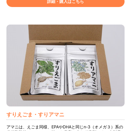
詳細・購入はこちら
すりえごま・すりアマニ
アマニは、えごま同様、EPAやDHAと同じn-3（オメガ３）系の