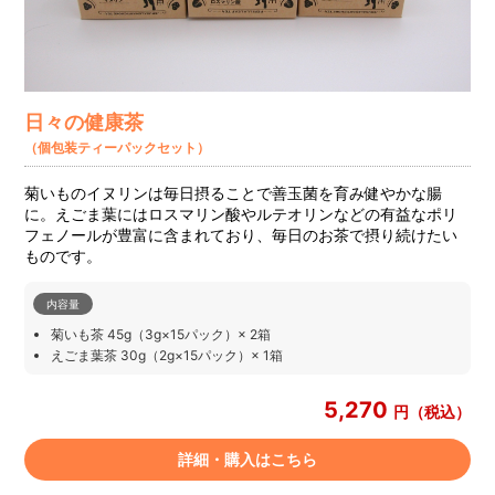
日々の健康茶
（個包装ティーパックセット）
菊いものイヌリンは毎日摂ることで善玉菌を育み健やかな腸
に。えごま葉にはロスマリン酸やルテオリンなどの有益なポリ
フェノールが豊富に含まれており、毎日のお茶で摂り続けたい
ものです。
内容量
菊いも茶 45g（3g×15パック）× 2箱
えごま葉茶 30g（2g×15パック）× 1箱
5,270
円（税込）
詳細・購入はこちら