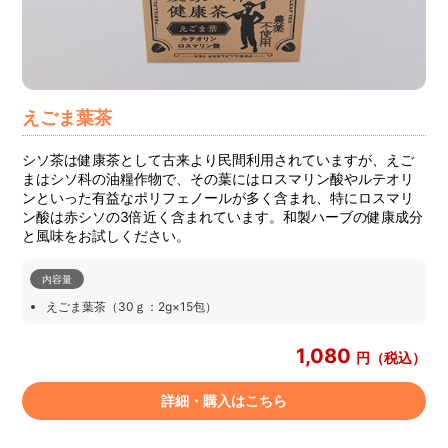
えごま葉茶
シソ茶は健康茶として古来より民間利用されていますが、えご
まはシソ科の油糧作物で、その葉にはロスマリン酸やルテオリ
ンといった有益なポリフェノールが多く含まれ、特にロスマリ
ン酸は赤シソの3倍近く含まれています。和製ハーブの健康成分
と風味をお試しください。
内容量
えごま葉茶（30ｇ：2g×15包）
1,080
円（税込）
詳細・購入はこちら